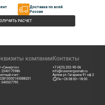
мент
Доставка по всей
России
ОЛУЧИТЬ РАСЧЕТ
еквизиты компании
Контакты
 «Синергос»
+7 (423) 202-90-06
: 2540175986
info@rusenergosnab.ru
четный счет:
Артем ул. Гагарина 91 оф 2
02810000143088201
Пн—Сб 08:00—18:00
: 040507795