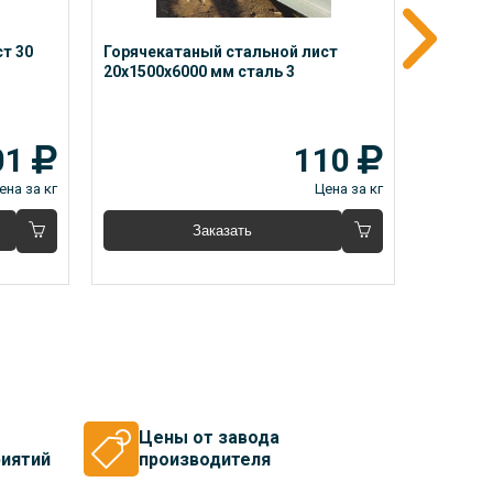
т 30 
Горячекатаный стальной лист  
Горячек
20х1500х6000 мм сталь 3
мм стал
01
110
ена за кг
Цена за кг
Заказать
Цены от завода
иятий
производителя