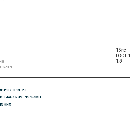
15пс
ГОСТ 
на
1.8
оката
овия оплаты
истическая система
плату можно произвести удобным для вас способом. Есть как нали
нение
казанному вами адресу любым удобным для вас способом. В завис
оставим ваш товар транспортными компаниями, автомобилями, по 
ень оплаты счета. Срок доставки зависит от объема заказа.
руз хранится в постоянно охраняемых помещениях классов А и А+.