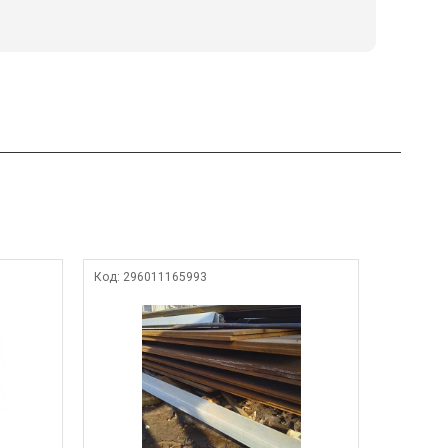
Код:
296011165993
Код:
7708