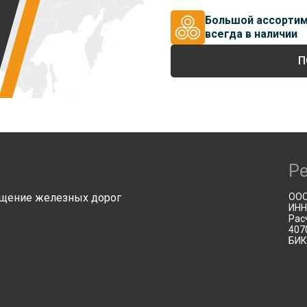
Большой ассорти
всегда в наличии
П
Р
щение железных дорог
ООО
ИНН
Рас
407
БИК