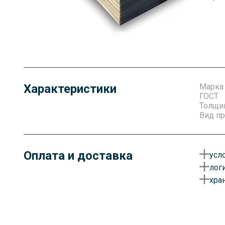
Характеристики
Марка
ГОСТ
Толщи
Вид пр
Оплата и доставка
усл
лог
О
хра
у
Д
д
Г