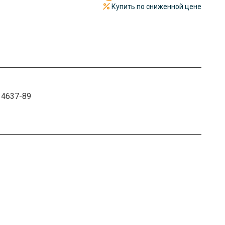
Купить по сниженной цене
14637-89
чный так и безналичный расчет. Документы отправим по
имости от объема предоставляем скидку до 36%.
железной дороге или самолетом. Отгрузка происходит в
 Весь металлопрокат под надежной защитой.