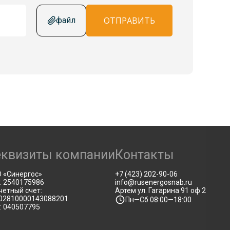
ОТПРАВИТЬ
файл
еквизиты компании
Контакты
 «Синергос»
+7 (423) 202-90-06
: 2540175986
info@rusenergosnab.ru
четный счет:
Артем ул. Гагарина 91 оф 2
02810000143088201
Пн—Сб 08:00—18:00
: 040507795