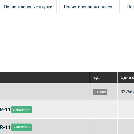
Полиэтиленовые втулки
Полиэтиленовая полоса
По
Ед.
Цена 
штуку
32756
R-11
В наличии
R-11
В наличии