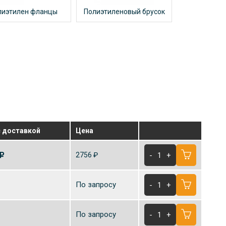
лиэтилен фланцы
Полиэтиленовый брусок
с
доставкой
Цена
-
1
+
2756 ₽
По запросу
-
1
+
По запросу
-
1
+