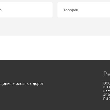
Р
щение железных дорог
ООО
ИНН
Рас
407
БИК